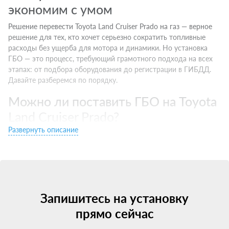
экономим с умом
Решение перевести Toyota Land Cruiser Prado на газ — верное
решение для тех, кто хочет серьезно сократить топливные
расходы без ущерба для мотора и динамики. Но установка
ГБО — это процесс, требующий грамотного подхода на всех
этапах: от подбора оборудования до регистрации в ГИБДД.
Давайте разберемся по порядку.
Можно ли поставить ГБО на Toyota
Land Cruiser Prado?
Развернуть описание
Первый вопрос, возникающий у многих — "а можно ли
установить ГБО на мой Toyota Land Cruiser Prado?". Ответ — да,
на большинство современных машин с бензиновыми
двигателями установка ГБО технически возможна и
разрешена законом.
Запишитесь на установку
Единственное исключение — некоторые новые авто с
непосредственным впрыском (GDI, FSI, D4 и т.д.). Для них
прямо сейчас
требуется специальное ГБО последних поколений, которое
дороже, но полностью совместимо с этими сложными