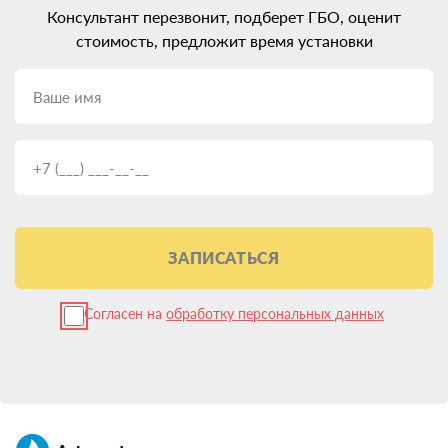
Консультант перезвонит, подберет ГБО, оценит
моторами.
стоимость, предложит время установки
В остальном установить ГБО на Toyota Land Cruiser Prado
можно независимо от возраста, пробега или типа двигателя —
будь то атмосферный, турбированный или даже дизельный.
Главное — подобрать оборудование, соответствующее
характеристикам вашего авто.
Какое ГБО поставить на Toyota
Land Cruiser Prado: разбираемся в
поколениях
ЗАПИСАТЬСЯ
Следующий важный выбор — какое ГБО установить на Toyota
Land Cruiser Prado. Сейчас на рынке представлены системы от
Согласен на
обработку персональных данных
2-го до 5-го поколения. Каждое новое поколение совершеннее
предыдущего по функционалу и интеграции с электроникой
авто. Но и цена, соответственно, выше.
Для большинства владельцев Toyota Land Cruiser Prado
оптимальным вариантом будет установка ГБО 4 поколения.
Оно хорошо совместимо с инжекторными моторами, имеет