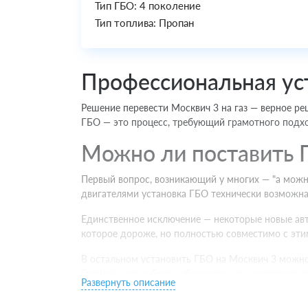
Тип ГБО: 4 поколение
Тип топлива: Пропан
Профессиональная ус
Решение перевести Москвич 3 на газ — верное ре
ГБО — это процесс, требующий грамотного подхо
Можно ли поставить 
Первый вопрос, возникающий у многих — "а можн
двигателями установка ГБО технически возможна
Единственное исключение — некоторые новые авто
которое дороже, но полностью совместимо с эт
В остальном установить ГБО на Москвич 3 можно
Главное — подобрать оборудование, соответству
Развернуть описание
Какое ГБО поставить 