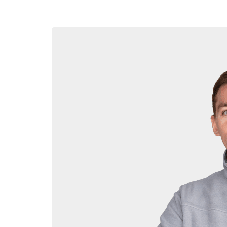
Следующий важный выбор — какое ГБО установить
совершеннее предыдущего по функционалу и интег
Для большинства владельцев Москвич 3 оптимал
электронное управление и эффективно настраива
Установить ГБО 5 поколения имеет смысл на сов
синхронизируется с родной системой питания дви
Установка ГБО на Мо
Когда выбор ГБО для Москвич 3 сделан — самое в
центра. Потому что даже самое качественное об
Как выбрать надежный сервис для установки ГБО
Опыт работы и количество реально установленны
Сертификаты официального дилера от производи
Репутацию компании, отзывы реальных клиентов.
Гарантийные обязательства на оборудование и ра
Уровень клиентского сервиса и компетентность п