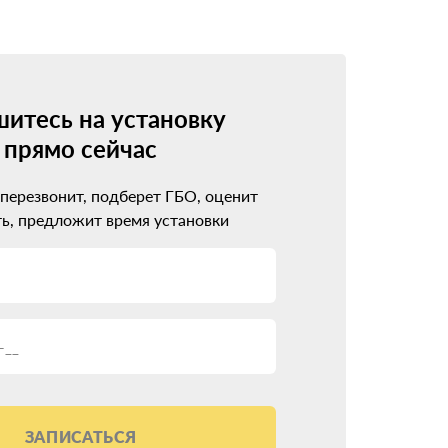
 5-го поколения. Каждое новое поколение
овместимо с инжекторными моторами, имеет
итесь на установку
прямо сейчас
борудование стоит дороже, но зато идеально
 перезвонит, подберет ГБО, оценит
одход
ь, предложит время установки
ажно не ошибиться с выбором установочного
ло проблем вместо ожидаемой экономии.
ЗАПИСАТЬСЯ