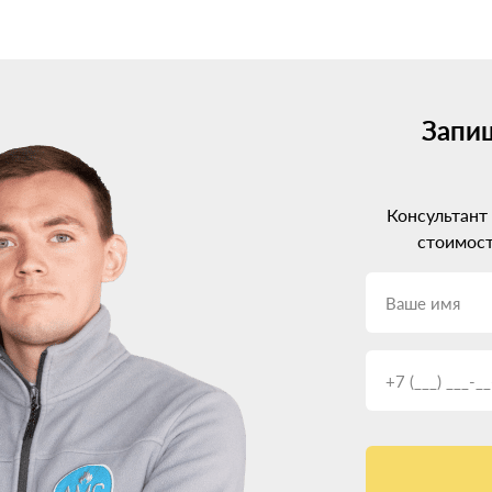
 на Москвич 3. Сейчас на рынке представлены системы от 2-го до
рации с электроникой авто. Но и цена, соответственно, выше.
ьным вариантом будет установка ГБО 4 поколения. Оно хорошо с
ется под нужды конкретного двигателя.
Запиш
ременные моторы Москвич 3 с непосредственным впрыском. Такое о
гателя.
Консультант
сквич 3: профессиональный п
стоимост
ремя искать, где установить газовое оборудование. И тут очень в
орудование при неграмотной установке ГБО может доставить нема
 на Москвич 3? Обращайте внимание на:
х систем.
телей ГБО.
боты.
ри консультации.