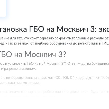
тановка ГБО на Москвич 3: э
шение для тех, кто хочет серьезно сократить топливные расходы б
да на всех этапах: от подбора оборудования до регистрации в ГИБ
ГБО на Москвич 3?
о ли установить ГБО на мой Москвич 3?". Ответ — да, на большин
 и разрешена законом.
 с непосредственным впрыском (GDI, FSI, D4 и т.д.). Для них тре
ими сложными моторами.
 независимо от возраста, пробега или типа двигателя — будь то а
ющее характеристикам вашего авто.
на Москвич 3: разбираемся в 