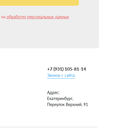
лее 10 лет и имеем более 15 000 успешных
к что установка ГБО на Москвич 3 в
н на
обработку персональных данных
и ГБО несколько изменилась и упростилась.
орудования.
+7 (931) 105-81-14
Звонок с сайта
Адрес:
Екатеринбург,
Переулок Верхний, 91
анется только явиться в ГИБДД и закончить