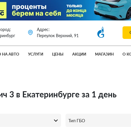
город:
Адрес:
еринбург
Переулок Верхний, 91
О НА АВТО
УСЛУГИ
ЦЕНЫ
АКЦИИ
МАГАЗИН
О К
ч 3 в Екатеринбурге за 1 день