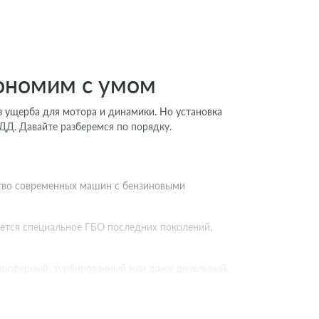
кономим с умом
ез ущерба для мотора и динамики. Но установка
ДД. Давайте разберемся по порядку.
ство современных машин с бензиновыми
буется специальное ГБО последних поколений,
тмосферный, турбированный или даже дизельный.
поколениях