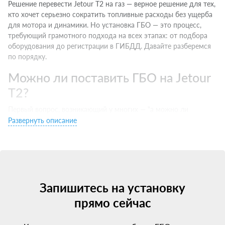
Решение перевести Jetour T2 на газ — верное решение для тех,
кто хочет серьезно сократить топливные расходы без ущерба
для мотора и динамики. Но установка ГБО — это процесс,
требующий грамотного подхода на всех этапах: от подбора
оборудования до регистрации в ГИБДД. Давайте разберемся
по порядку.
Можно ли поставить ГБО на Jetour
T2?
Первый вопрос, возникающий у многих — "а можно ли
установить ГБО на мой Jetour T2?". Ответ — да, на
Развернуть описание
большинство современных машин с бензиновыми
двигателями установка ГБО технически возможна и
разрешена законом.
Единственное исключение — некоторые новые авто с
непосредственным впрыском (GDI, FSI, D4 и т.д.). Для них
Запишитесь на установку
требуется специальное ГБО последних поколений, которое
прямо сейчас
дороже, но полностью совместимо с этими сложными
моторами.