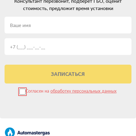
Консультант перезвонит, подберет ГБО, оценит
В остальном установить ГБО на Jetour T2 можно независимо
стоимость, предложит время установки
от возраста, пробега или типа двигателя — будь то
атмосферный, турбированный или даже дизельный. Главное —
подобрать оборудование, соответствующее характеристикам
вашего авто.
Какое ГБО поставить на Jetour T2:
разбираемся в поколениях
Следующий важный выбор — какое ГБО установить на Jetour
T2. Сейчас на рынке представлены системы от 2-го до 5-го
поколения. Каждое новое поколение совершеннее
ЗАПИСАТЬСЯ
предыдущего по функционалу и интеграции с электроникой
авто. Но и цена, соответственно, выше.
Согласен на
обработку персональных данных
Для большинства владельцев Jetour T2 оптимальным
вариантом будет установка ГБО 4 поколения. Оно хорошо
совместимо с инжекторными моторами, имеет электронное
управление и эффективно настраивается под нужды
конкретного двигателя.
Установить ГБО 5 поколения имеет смысл на современные