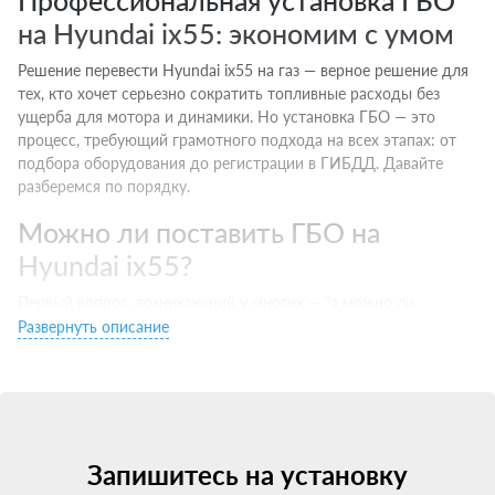
Профессиональная установка ГБО
на Hyundai ix55: экономим с умом
Решение перевести Hyundai ix55 на газ — верное решение для
тех, кто хочет серьезно сократить топливные расходы без
ущерба для мотора и динамики. Но установка ГБО — это
процесс, требующий грамотного подхода на всех этапах: от
подбора оборудования до регистрации в ГИБДД. Давайте
разберемся по порядку.
Можно ли поставить ГБО на
Hyundai ix55?
Первый вопрос, возникающий у многих — "а можно ли
установить ГБО на мой Hyundai ix55?". Ответ — да, на
Развернуть описание
большинство современных машин с бензиновыми
двигателями установка ГБО технически возможна и
разрешена законом.
Единственное исключение — некоторые новые авто с
непосредственным впрыском (GDI, FSI, D4 и т.д.). Для них
Запишитесь на установку
требуется специальное ГБО последних поколений, которое