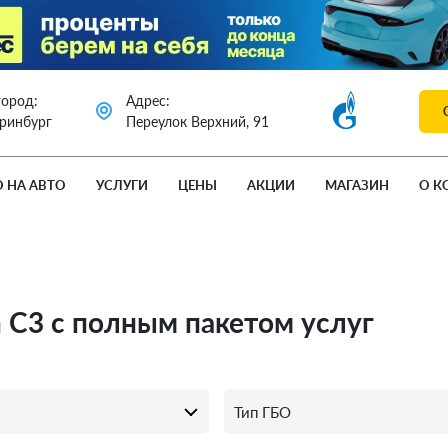
город:
Адрес:
еринбург
Переулок Верхний, 91
О НА АВТО
УСЛУГИ
ЦЕНЫ
АКЦИИ
МАГАЗИН
О К
n C3 с полным пакетом услуг