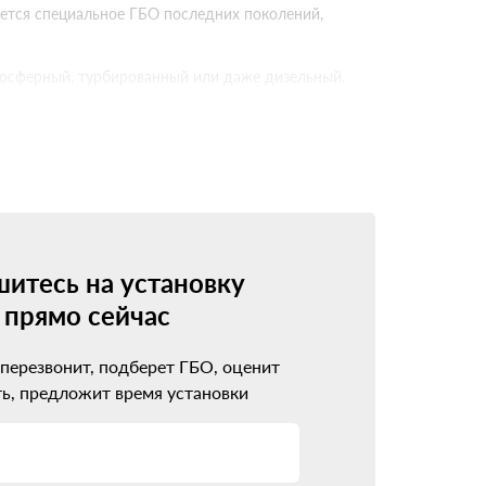
буется специальное ГБО последних поколений,
тмосферный, турбированный или даже дизельный.
поколениях
 5-го поколения. Каждое новое поколение
овместимо с инжекторными моторами, имеет
итесь на установку
прямо сейчас
борудование стоит дороже, но зато идеально
 перезвонит, подберет ГБО, оценит
дход
ь, предложит время установки
ажно не ошибиться с выбором установочного
ло проблем вместо ожидаемой экономии.