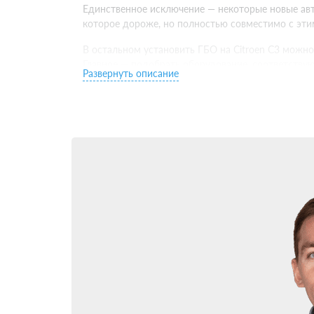
Единственное исключение — некоторые новые авто
которое дороже, но полностью совместимо с эт
В остальном установить ГБО на Citroen C3 можно
Главное — подобрать оборудование, соответству
Развернуть описание
Какое ГБО поставить 
Следующий важный выбор — какое ГБО установить 
совершеннее предыдущего по функционалу и интег
Для большинства владельцев Citroen C3 оптима
электронное управление и эффективно настраива
Установить ГБО 5 поколения имеет смысл на сов
синхронизируется с родной системой питания дви
Установка ГБО на Cit
Когда выбор ГБО для Citroen C3 сделан — самое 
центра. Потому что даже самое качественное об