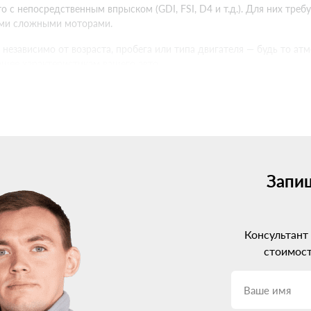
 с непосредственным впрыском (GDI, FSI, D4 и т.д.). Для них тре
ими сложными моторами.
 независимо от возраста, пробега или типа двигателя — будь то а
ющее характеристикам вашего авто.
на Citroen C3: разбираемся в 
на Citroen C3. Сейчас на рынке представлены системы от 2-го до
рации с электроникой авто. Но и цена, соответственно, выше.
льным вариантом будет установка ГБО 4 поколения. Оно хорошо с
ется под нужды конкретного двигателя.
Запиш
ременные моторы Citroen C3 с непосредственным впрыском. Такое о
гателя.
Консультант
roen C3: профессиональный по
стоимост
время искать, где установить газовое оборудование. И тут очень в
орудование при неграмотной установке ГБО может доставить нема