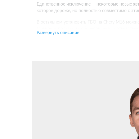
Единственное исключение — некоторые новые авто
которое дороже, но полностью совместимо с эт
В остальном установить ГБО на Chery M16 можно
Главное — подобрать оборудование, соответству
Развернуть описание
Какое ГБО поставить 
Следующий важный выбор — какое ГБО установить
совершеннее предыдущего по функционалу и интег
Для большинства владельцев Chery M16 оптимал
электронное управление и эффективно настраива
Установить ГБО 5 поколения имеет смысл на сов
синхронизируется с родной системой питания дви
Установка ГБО на Ch
Когда выбор ГБО для Chery M16 сделан — самое в
центра. Потому что даже самое качественное об