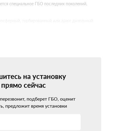
буется специальное ГБО последних поколений,
тмосферный, турбированный или даже дизельный.
поколениях
 5-го поколения. Каждое новое поколение
овместимо с инжекторными моторами, имеет
итесь на установку
прямо сейчас
борудование стоит дороже, но зато идеально
 перезвонит, подберет ГБО, оценит
одход
ь, предложит время установки
ажно не ошибиться с выбором установочного
ло проблем вместо ожидаемой экономии.