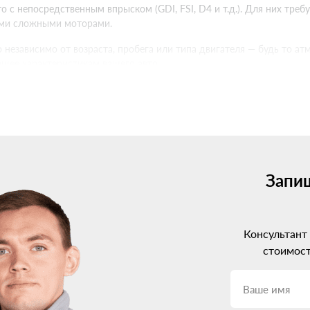
 с непосредственным впрыском (GDI, FSI, D4 и т.д.). Для них тре
ими сложными моторами.
 независимо от возраста, пробега или типа двигателя — будь то а
ющее характеристикам вашего авто.
на Chery M16: разбираемся в 
 на Chery M16. Сейчас на рынке представлены системы от 2-го до
рации с электроникой авто. Но и цена, соответственно, выше.
ьным вариантом будет установка ГБО 4 поколения. Оно хорошо с
ется под нужды конкретного двигателя.
Запиш
ременные моторы Chery M16 с непосредственным впрыском. Такое о
гателя.
Консультант
ery M16: профессиональный п
стоимост
ремя искать, где установить газовое оборудование. И тут очень в
орудование при неграмотной установке ГБО может доставить нема