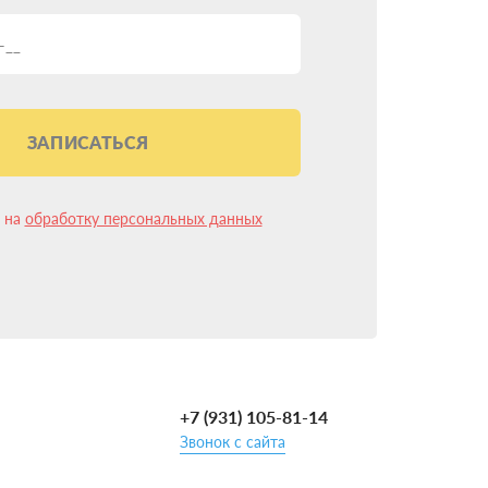
ЗАПИСАТЬСЯ
лее 10 лет и имеем более 15 000 успешных
к что установка ГБО на Chery M16 в
н на
обработку персональных данных
и ГБО несколько изменилась и упростилась.
орудования.
+7 (931) 105-81-14
Звонок с сайта