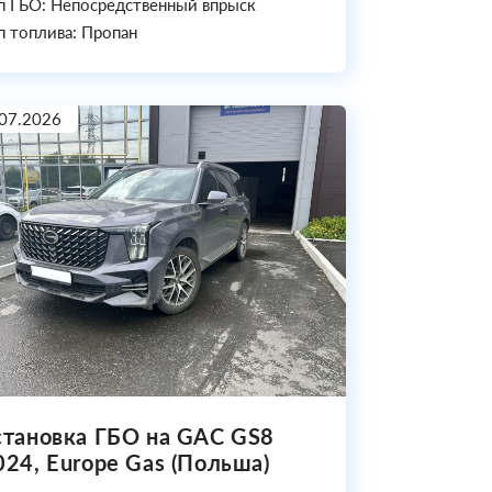
п ГБО: Непосредственный впрыск
п топлива: Пропан
07.2026
становка ГБО на GAC GS8
024, Europe Gas (Польша)