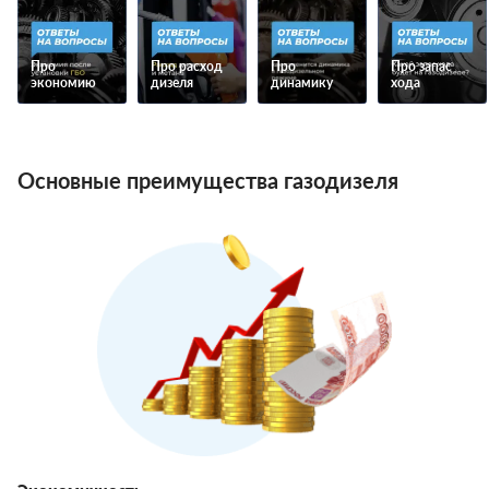
Про
Про расход
Про
Про запас
экономию
дизеля
динамику
хода
Основные преимущества газодизеля