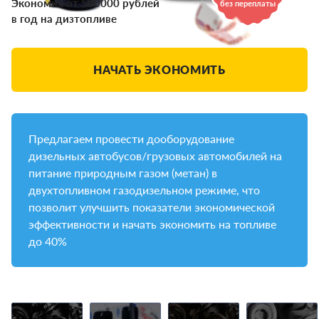
Экономия от 500000 рублей
без переплаты
в год на дизтопливе
НАЧАТЬ ЭКОНОМИТЬ
Предлагаем провести дооборудование
дизельных автобусов/грузовых автомобилей на
питание природным газом (метан) в
двухтопливном газодизельном режиме, что
позволит улучшить показатели экономической
эффективности и начать экономить на топливе
до 40%