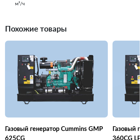
м³/ч
Похожие товары
Газовый генератор Cummins GMP
Газовый 
625CG
360CG L