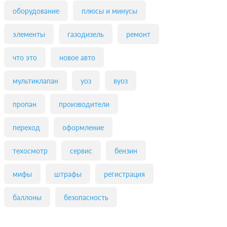
оборудование
плюсы и минусы
элементы
газодизель
ремонт
что это
новое авто
мультиклапан
уоз
вуоз
пропан
производители
переход
оформление
техосмотр
сервис
бензин
мифы
штрафы
регистрация
баллоны
безопасность