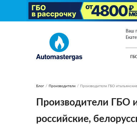
Ваш 
Екат
ГБ
Блог
/
Производители
/
Производители ГБО итальянские,
Производители ГБО ит
российские, белорус