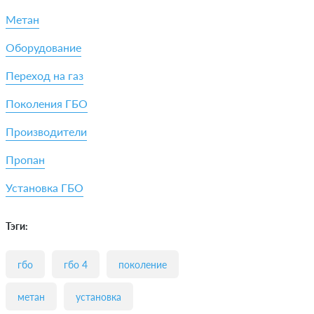
Метан
Оборудование
Переход на газ
Поколения ГБО
Производители
Пропан
Установка ГБО
Тэги:
гбо
гбо 4
поколение
метан
установка