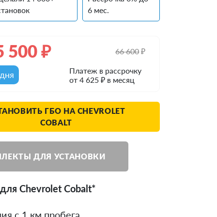
становок
6 мес.
5 500
₽
66 600
₽
Платеж в рассрочку
одня
от 4 625 ₽ в месяц
ТАНОВИТЬ ГБО НА CHEVROLET
COBALT
ЛЕКТЫ ДЛЯ УСТАНОВКИ
для Chevrolet Cobalt*
ия с 1 км пробега