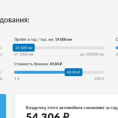
дования:
Пробег в год / тыс. км:
14 000 км
С
14 000 км
л
от
1000
км
до
100000
км
2
Стоимость бензина:
69.84 ₽
69.84 ₽
₽
1
₽
100
₽
Владелец этого автомобиля сэкономит за год
54 306
₽