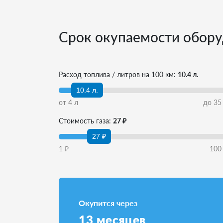
Срок окупаемости обору
Расход топлива / литров на 100 км:
10.4 л.
10.4 л.
от
4
л
до
35
Стоимость газа:
27 ₽
27 ₽
1
₽
100
Окупится через
13
месяцев