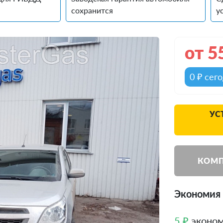
сохранится
у
от
5
0 ₽ сег
УС
КОМП
Экономия 
5 ₽
эконом