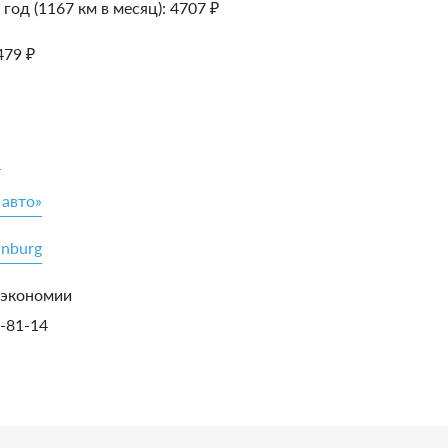
 год (1167 км в месяц):
4707
₽
479
₽
»
 авто»
inburg
 экономии
5-81-14