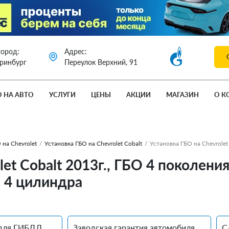
город:
Адрес:
еринбург
Переулок Верхний, 91
О НА АВТО
УСЛУГИ
ЦЕНЫ
АКЦИИ
МАГАЗИН
О К
 на Chevrolet
/
Установка ГБО на Chevrolet Cobalt
/
Установка ГБО на Chevrolet
let Cobalt 2013г., ГБО 4 поколен
. 4 цилиндра
для ГИБДД
Заводская гарантия автомобиля
С