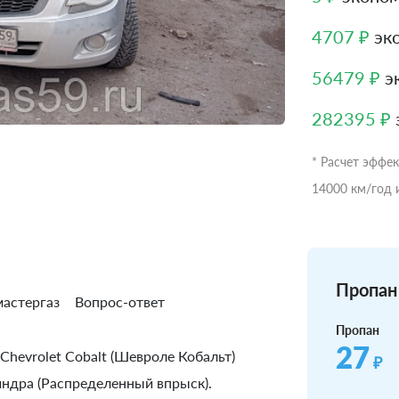
4707 ₽
эко
56479 ₽
эк
282395 ₽
* Расчет эффе
14000 км/год 
Пропан 
астергаз
Вопрос-ответ
Пропан
27
Chevrolet Cobalt (Шевроле Кобальт)
₽
илиндра (Распределенный впрыск).